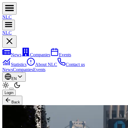
NL
C
NL
C
News
Companies
Events
Statistics
About NLC
Contact us
News
Companies
Events
EN
Login
Back