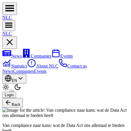
NL
C
NL
C
News
Companies
Events
Statistics
About NLC
Contact us
News
Companies
Events
EN
Login
Back
Van compliance naar kans: wat de Data Act ons allemaal te bieden
heeft