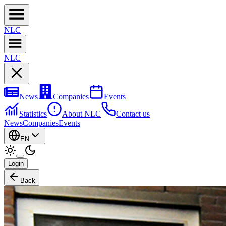
NL
C
NL
C
News
Companies
Events
Statistics
About NLC
Contact us
News
Companies
Events
EN
Login
Back