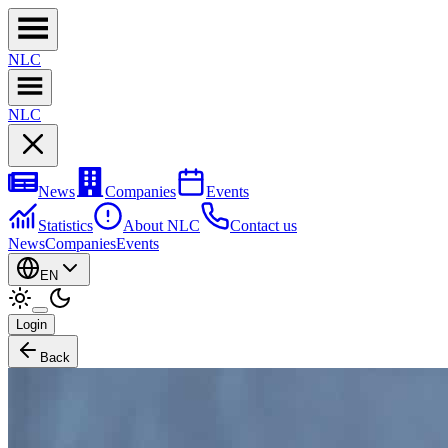
NL
C
NL
C
News
Companies
Events
Statistics
About NLC
Contact us
News
Companies
Events
EN
Login
Back