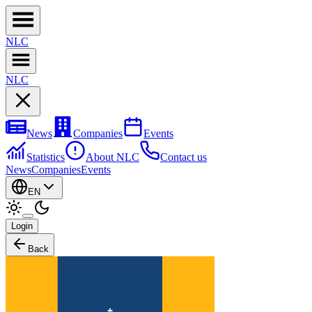
NL
C
NL
C
News
Companies
Events
Statistics
About NLC
Contact us
News
Companies
Events
EN
Login
Back