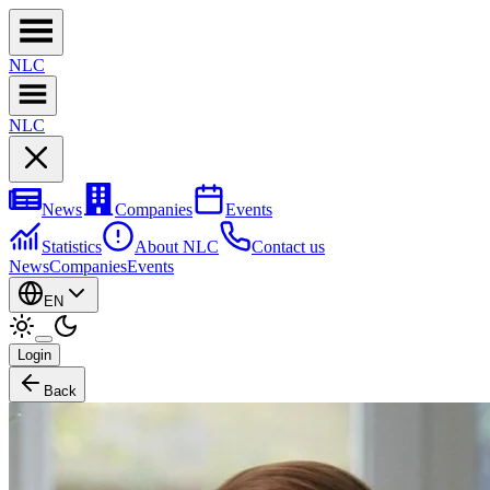
NL
C
NL
C
News
Companies
Events
Statistics
About NLC
Contact us
News
Companies
Events
EN
Login
Back