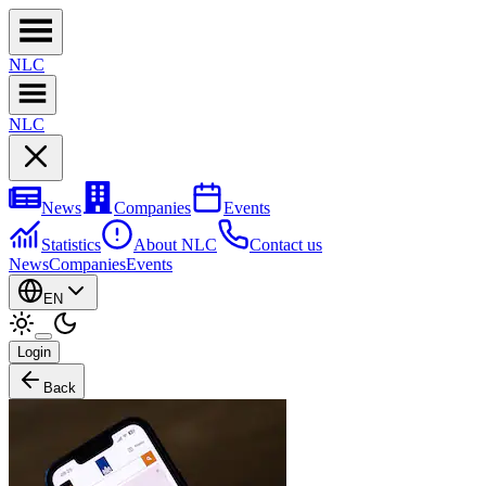
NL
C
NL
C
News
Companies
Events
Statistics
About NLC
Contact us
News
Companies
Events
EN
Login
Back