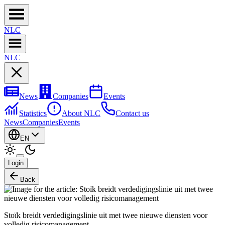
NL
C
NL
C
News
Companies
Events
Statistics
About NLC
Contact us
News
Companies
Events
EN
Login
Back
Stoïk breidt verdedigingslinie uit met twee nieuwe diensten voor
volledig risicomanagement