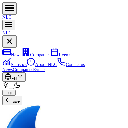
NL
C
NL
C
News
Companies
Events
Statistics
About NLC
Contact us
News
Companies
Events
EN
Login
Back