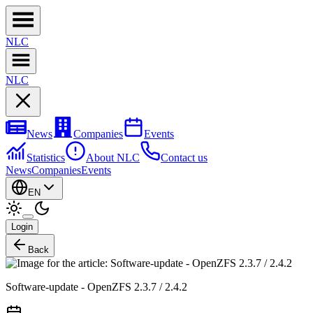
NL
C
NL
C
News
Companies
Events
Statistics
About NLC
Contact us
News
Companies
Events
EN
Login
Back
Software-update - OpenZFS 2.3.7 / 2.4.2