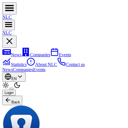
NL
C
NL
C
News
Companies
Events
Statistics
About NLC
Contact us
News
Companies
Events
EN
Login
Back