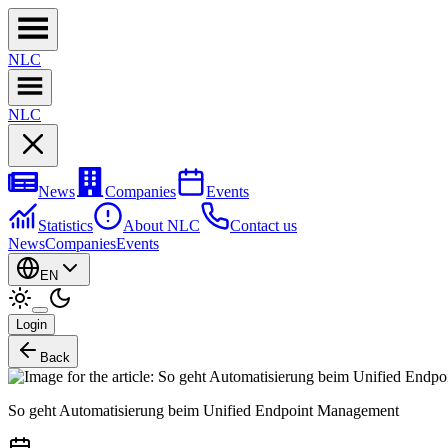
NL
C
NL
C
News
Companies
Events
Statistics
About NLC
Contact us
News
Companies
Events
EN
Login
Back
So geht Automatisierung beim Unified Endpoint Management