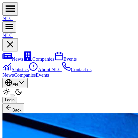
NL
C
NL
C
News
Companies
Events
Statistics
About NLC
Contact us
News
Companies
Events
EN
Login
Back