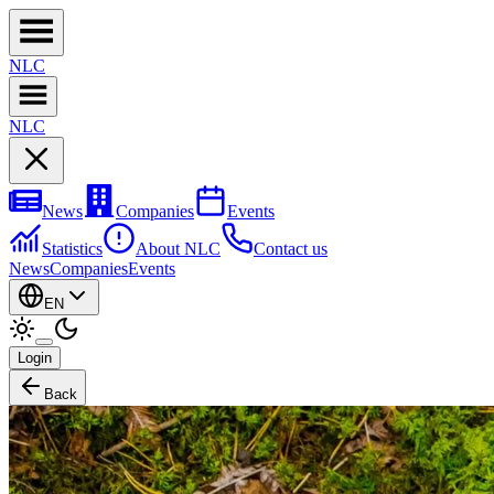
NL
C
NL
C
News
Companies
Events
Statistics
About NLC
Contact us
News
Companies
Events
EN
Login
Back