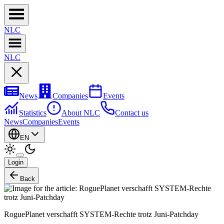
NL
C
NL
C
News
Companies
Events
Statistics
About NLC
Contact us
News
Companies
Events
EN
Login
Back
RoguePlanet verschafft SYSTEM-Rechte trotz Juni-Patchday