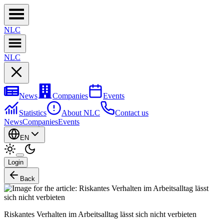
NL
C
NL
C
News
Companies
Events
Statistics
About NLC
Contact us
News
Companies
Events
EN
Login
Back
Riskantes Verhalten im Arbeitsalltag lässt sich nicht verbieten