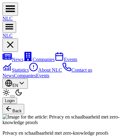
NL
C
NL
C
News
Companies
Events
Statistics
About NLC
Contact us
News
Companies
Events
EN
Login
Back
Privacy en schaalbaarheid met zero-knowledge proofs