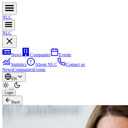
NL
C
NL
C
News
Companies
Events
Statistics
About NLC
Contact us
News
Companies
Events
EN
Login
Back