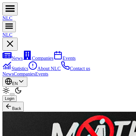
NL
C
NL
C
News
Companies
Events
Statistics
About NLC
Contact us
News
Companies
Events
EN
Login
Back