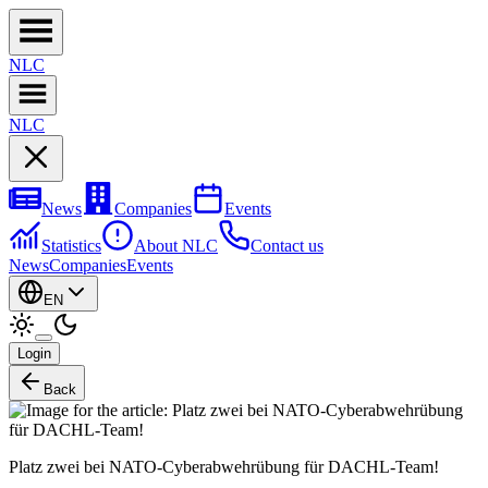
NL
C
NL
C
News
Companies
Events
Statistics
About NLC
Contact us
News
Companies
Events
EN
Login
Back
Platz zwei bei NATO-Cyber­abwehr­übung für DACHL-Team!