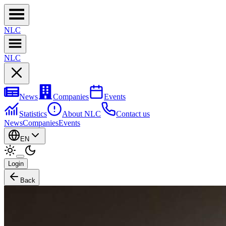
NL
C
NL
C
News
Companies
Events
Statistics
About NLC
Contact us
News
Companies
Events
EN
Login
Back