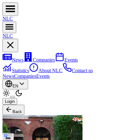
NL
C
NL
C
News
Companies
Events
Statistics
About NLC
Contact us
News
Companies
Events
EN
Login
Back