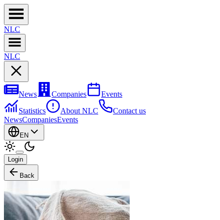
NL
C
NL
C
News
Companies
Events
Statistics
About NLC
Contact us
News
Companies
Events
EN
Login
Back