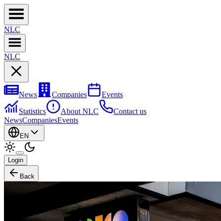
NL
C
NL
C
News
Companies
Events
Statistics
About NLC
Contact us
News
Companies
Events
EN
Login
Back