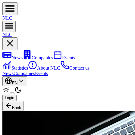
NL
C
NL
C
News
Companies
Events
Statistics
About NLC
Contact us
News
Companies
Events
EN
Login
Back