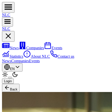
NL
C
NL
C
News
Companies
Events
Statistics
About NLC
Contact us
News
Companies
Events
EN
Login
Back