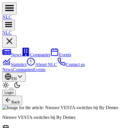
NL
C
NL
C
News
Companies
Events
Statistics
About NLC
Contact us
News
Companies
Events
EN
Login
Back
Nieuwe VESTA-switches bij By Demes