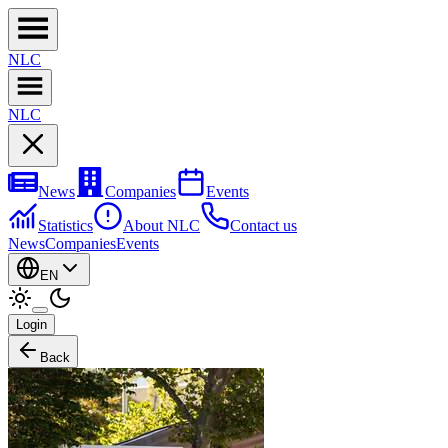
NL
C
NL
C
News
Companies
Events
Statistics
About NLC
Contact us
News
Companies
Events
EN
Login
Back