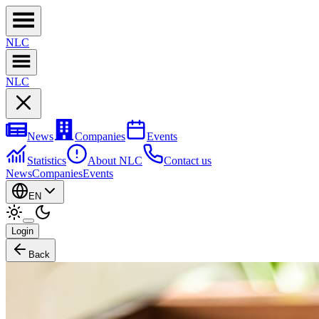
NL
C
NL
C
News
Companies
Events
Statistics
About NLC
Contact us
News
Companies
Events
EN
Login
Back