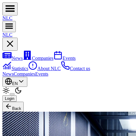
NL
C
NL
C
News
Companies
Events
Statistics
About NLC
Contact us
News
Companies
Events
EN
Login
Back