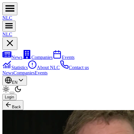
NL
C
NL
C
News
Companies
Events
Statistics
About NLC
Contact us
News
Companies
Events
EN
Login
Back