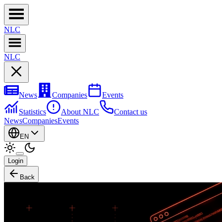
NL
C
NL
C
News
Companies
Events
Statistics
About NLC
Contact us
News
Companies
Events
EN
Login
Back