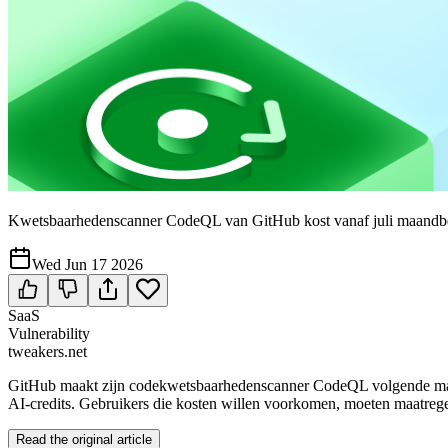
Kwetsbaarhedenscanner CodeQL van GitHub kost vanaf juli maandbe
Wed Jun 17 2026
SaaS
Vulnerability
tweakers.net
GitHub maakt zijn codekwetsbaarhedenscanner CodeQL volgende maand 
AI-credits. Gebruikers die kosten willen voorkomen, moeten maatreg
Read the original article