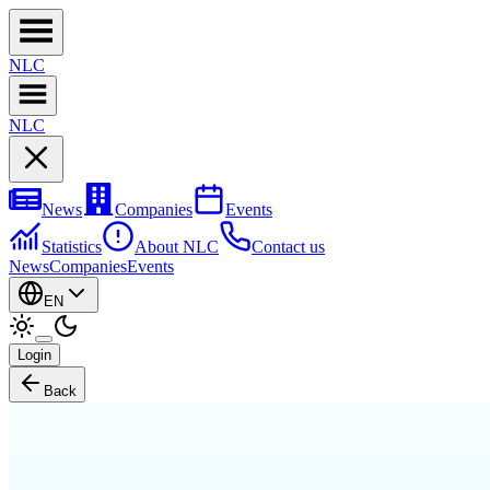
NL
C
NL
C
News
Companies
Events
Statistics
About NLC
Contact us
News
Companies
Events
EN
Login
Back