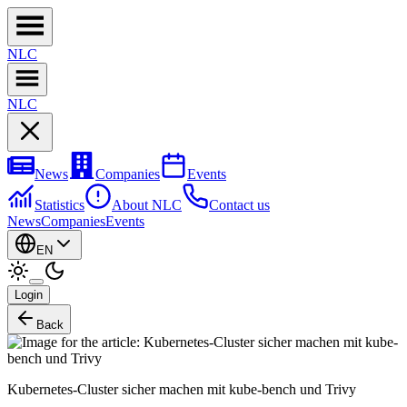
NL
C
NL
C
News
Companies
Events
Statistics
About NLC
Contact us
News
Companies
Events
EN
Login
Back
Kubernetes-Cluster sicher machen mit kube-bench und Trivy