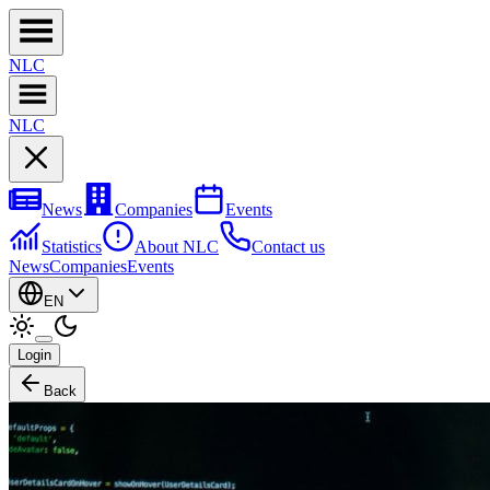
NL
C
NL
C
News
Companies
Events
Statistics
About NLC
Contact us
News
Companies
Events
EN
Login
Back