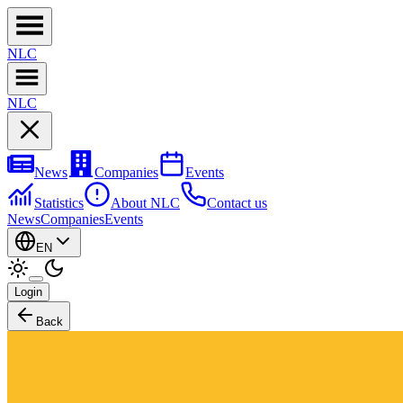
NL
C
NL
C
News
Companies
Events
Statistics
About NLC
Contact us
News
Companies
Events
EN
Login
Back