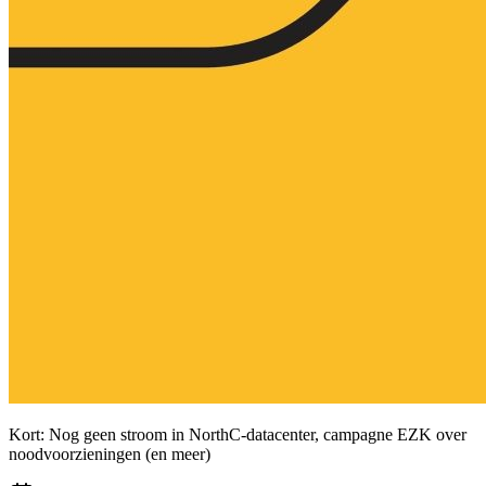
Kort: Nog geen stroom in NorthC-datacenter, campagne EZK over
noodvoorzieningen (en meer)