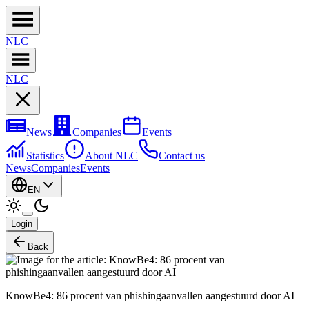
NL
C
NL
C
News
Companies
Events
Statistics
About NLC
Contact us
News
Companies
Events
EN
Login
Back
KnowBe4: 86 procent van phishingaanvallen aangestuurd door AI