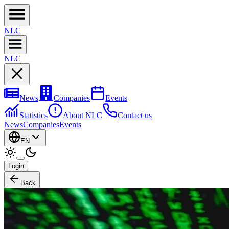
NL
C
NL
C
News
Companies
Events
Statistics
About NLC
Contact us
News
Companies
Events
EN
Login
Back