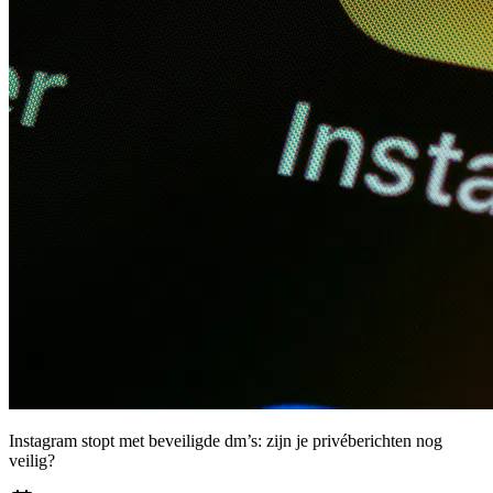
Instagram stopt met beveiligde dm’s: zijn je privéberichten nog
veilig?