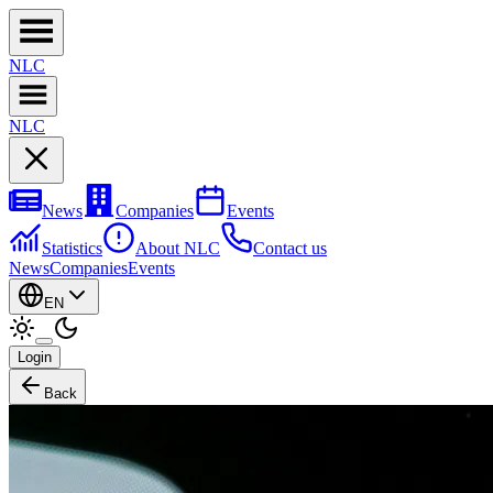
NL
C
NL
C
News
Companies
Events
Statistics
About NLC
Contact us
News
Companies
Events
EN
Login
Back