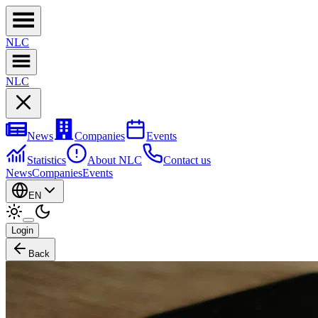
NL
C
NL
C
News
Companies
Events
Statistics
About NLC
Contact us
News
Companies
Events
EN
Login
Back