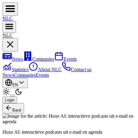
NL
C
NL
C
News
Companies
Events
Statistics
About NLC
Contact us
News
Companies
Events
EN
Login
Back
Huxe AI: interactieve podcasts uit e-mail en agenda