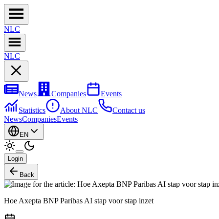
NL
C
NL
C
News
Companies
Events
Statistics
About NLC
Contact us
News
Companies
Events
EN
Login
Back
Hoe Axepta BNP Paribas AI stap voor stap inzet