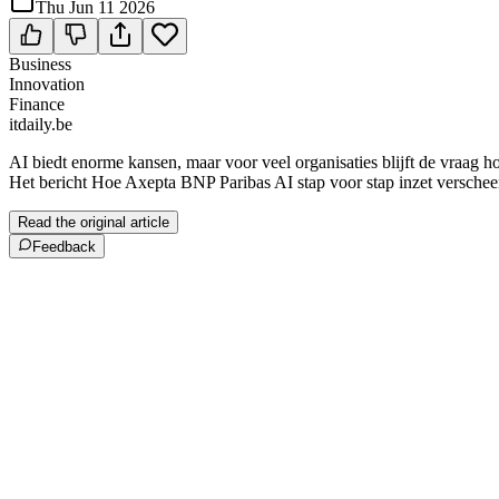
Thu Jun 11 2026
Business
Innovation
Finance
itdaily.be
AI biedt enorme kansen, maar voor veel organisaties blijft de vraag h
Het bericht Hoe Axepta BNP Paribas AI stap voor stap inzet verscheen
Read the original article
Feedback