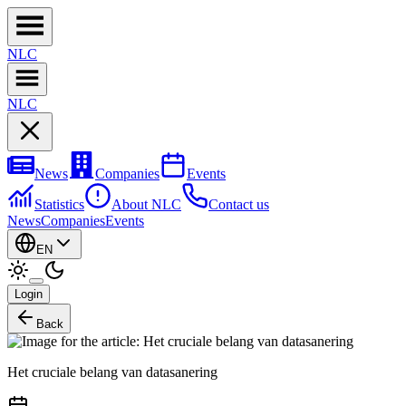
NL
C
NL
C
News
Companies
Events
Statistics
About NLC
Contact us
News
Companies
Events
EN
Login
Back
Het cruciale belang van datasanering