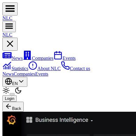
NL
C
NL
C
News
Companies
Events
Statistics
About NLC
Contact us
News
Companies
Events
EN
Login
Back