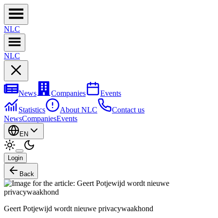
NL
C
NL
C
News
Companies
Events
Statistics
About NLC
Contact us
News
Companies
Events
EN
Login
Back
Geert Potjewijd wordt nieuwe privacywaakhond