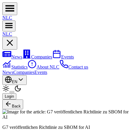
NL
C
NL
C
News
Companies
Events
Statistics
About NLC
Contact us
News
Companies
Events
EN
Login
Back
G7 veröffentlichen Richtlinie zu SBOM for AI