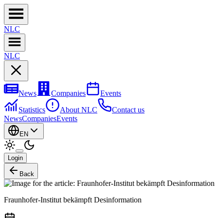
NL
C
NL
C
News
Companies
Events
Statistics
About NLC
Contact us
News
Companies
Events
EN
Login
Back
Fraunhofer-Institut bekämpft Desinformation