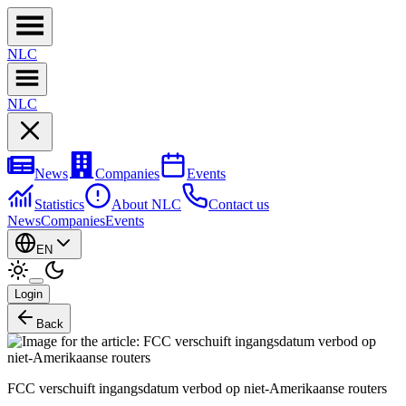
NL
C
NL
C
News
Companies
Events
Statistics
About NLC
Contact us
News
Companies
Events
EN
Login
Back
FCC verschuift ingangsdatum verbod op niet-Amerikaanse routers