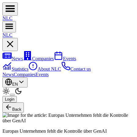
NL
C
NL
C
News
Companies
Events
Statistics
About NLC
Contact us
News
Companies
Events
EN
Login
Back
Europas Unternehmen fehlt die Kontrolle über GenAI