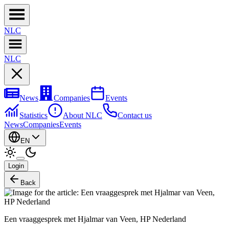
NL
C
NL
C
News
Companies
Events
Statistics
About NLC
Contact us
News
Companies
Events
EN
Login
Back
Een vraaggesprek met Hjalmar van Veen, HP Nederland